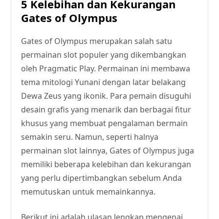
5 Kelebihan dan Kekurangan
Gates of Olympus
Gates of Olympus merupakan salah satu
permainan slot populer yang dikembangkan
oleh Pragmatic Play. Permainan ini membawa
tema mitologi Yunani dengan latar belakang
Dewa Zeus yang ikonik. Para pemain disuguhi
desain grafis yang menarik dan berbagai fitur
khusus yang membuat pengalaman bermain
semakin seru. Namun, seperti halnya
permainan slot lainnya, Gates of Olympus juga
memiliki beberapa kelebihan dan kekurangan
yang perlu dipertimbangkan sebelum Anda
memutuskan untuk memainkannya.
Berikut ini adalah ulasan lengkap mengenai