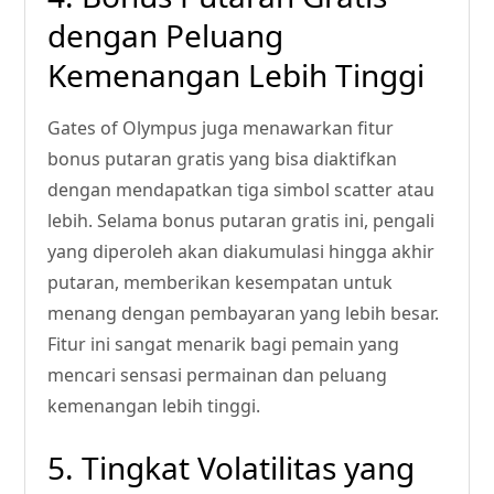
dengan Peluang
Kemenangan Lebih Tinggi
Gates of Olympus juga menawarkan fitur
bonus putaran gratis yang bisa diaktifkan
dengan mendapatkan tiga simbol scatter atau
lebih. Selama bonus putaran gratis ini, pengali
yang diperoleh akan diakumulasi hingga akhir
putaran, memberikan kesempatan untuk
menang dengan pembayaran yang lebih besar.
Fitur ini sangat menarik bagi pemain yang
mencari sensasi permainan dan peluang
kemenangan lebih tinggi.
5. Tingkat Volatilitas yang