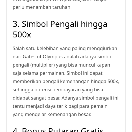
perlu menambah taruhan.
3. Simbol Pengali hingga
500x
Salah satu kelebihan yang paling menggiurkan
dari Gates of Olympus adalah adanya simbol
pengali (multiplier) yang bisa muncul kapan
saja selama permainan. Simbol ini dapat
memberikan pengali kemenangan hingga 500x,
sehingga potensi pembayaran yang bisa
didapat sangat besar. Adanya simbol pengali ini
tentu menjadi daya tarik bagi para pemain
yang mengejar kemenangan besar.
4. Bonus Putaran Gratis