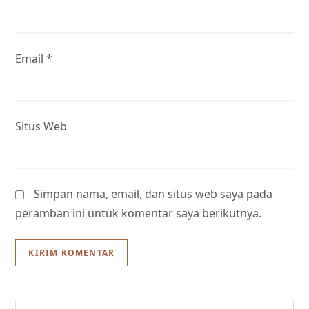
Email
*
Situs Web
Simpan nama, email, dan situs web saya pada
peramban ini untuk komentar saya berikutnya.