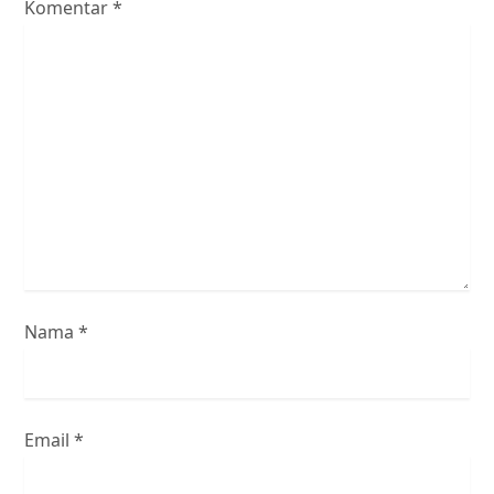
Komentar
i
*
p
o
s
Nama
*
Email
*