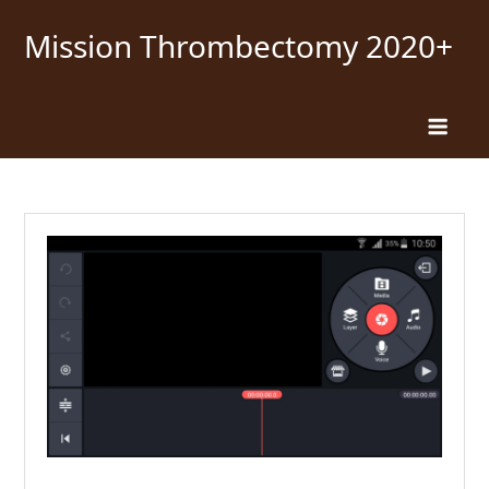
Skip
Mission Thrombectomy 2020+
to
content