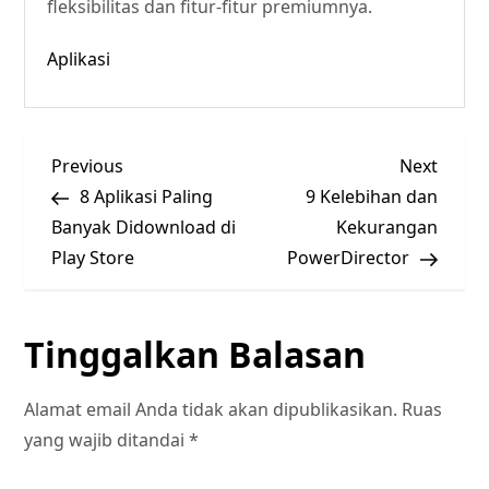
fleksibilitas dan fitur-fitur premiumnya.
Aplikasi
N
Previous
Next
Previous
Next
Post
Post
8 Aplikasi Paling
9 Kelebihan dan
a
Banyak Didownload di
Kekurangan
v
Play Store
PowerDirector
i
Tinggalkan Balasan
g
a
Alamat email Anda tidak akan dipublikasikan.
Ruas
yang wajib ditandai
*
s